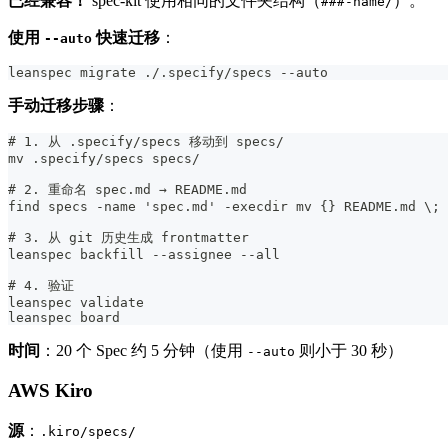
已经兼容！
spec-kit 使用相同的文件夹结构（
）。
###-name/
使用
快速迁移
：
--auto
leanspec migrate ./.specify/specs --auto
手动迁移步骤
：
# 1. 从 .specify/specs 移动到 specs/
mv .specify/specs specs/
# 2. 重命名 spec.md → README.md
find specs -name 'spec.md' -execdir mv {} README.md \;
# 3. 从 git 历史生成 frontmatter
leanspec backfill --assignee --all
# 4. 验证
leanspec validate
leanspec board
时间
：20 个 Spec 约 5 分钟（使用
则小于 30 秒）
--auto
AWS Kiro
源
：
.kiro/specs/