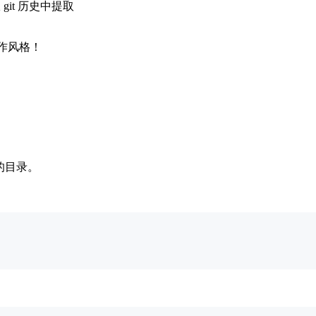
 git 历史中提取
写作风格！
独的目录。