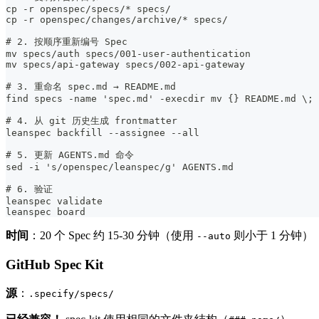
cp -r openspec/specs/* specs/
cp -r openspec/changes/archive/* specs/
# 2. 按顺序重新编号 Spec
mv specs/auth specs/001-user-authentication
mv specs/api-gateway specs/002-api-gateway
# 3. 重命名 spec.md → README.md
find specs -name 'spec.md' -execdir mv {} README.md \;
# 4. 从 git 历史生成 frontmatter
leanspec backfill --assignee --all
# 5. 更新 AGENTS.md 命令
sed -i 's/openspec/leanspec/g' AGENTS.md
# 6. 验证
leanspec validate
leanspec board
时间
：20 个 Spec 约 15-30 分钟（使用
则小于 1 分钟）
--auto
GitHub Spec Kit
源
：
.specify/specs/