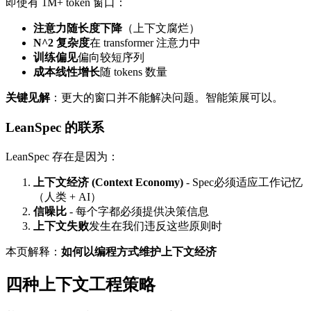
即使有 1M+ token 窗口：
注意力随长度下降
（上下文腐烂）
N^2 复杂度
在 transformer 注意力中
训练偏见
偏向较短序列
成本线性增长
随 tokens 数量
关键见解
：更大的窗口并不能解决问题。智能策展可以。
LeanSpec 的联系
LeanSpec 存在是因为：
上下文经济 (Context Economy)
- Spec必须适应工作记忆
（人类 + AI）
信噪比
- 每个字都必须提供决策信息
上下文失败
发生在我们违反这些原则时
本页解释：
如何以编程方式维护上下文经济
四种上下文工程策略