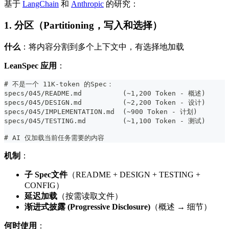
基于
LangChain
和
Anthropic
的研究：
1. 分区（Partitioning，写入和选择）
什么
：将内容分割到多个上下文中，有选择地加载
LeanSpec 应用
：
#
 不是一个 11K-token 的Spec：
specs/045/README.md          (
~
1,200 Token - 概述)
specs/045/DESIGN.md          (
~
2,200 Token - 设计)
specs/045/IMPLEMENTATION.md  (
~
900 Token - 计划)
specs/045/TESTING.md         (
~
1,100 Token - 测试)
#
 AI 仅加载当前任务需要的内容
机制
：
子 Spec文件
（README + DESIGN + TESTING +
CONFIG）
延迟加载
（按需读取文件）
渐进式披露 (Progressive Disclosure)
（概述 → 细节）
何时使用
：