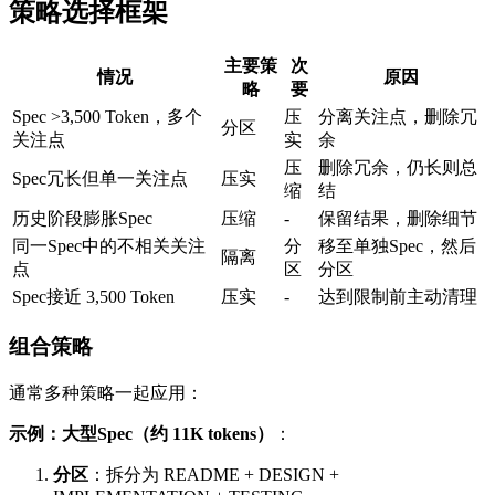
策略选择框架
主要策
次
情况
原因
略
要
Spec >3,500 Token，多个
压
分离关注点，删除冗
分区
关注点
实
余
压
删除冗余，仍长则总
Spec冗长但单一关注点
压实
缩
结
历史阶段膨胀Spec
压缩
-
保留结果，删除细节
同一Spec中的不相关关注
分
移至单独Spec，然后
隔离
点
区
分区
Spec接近 3,500 Token
压实
-
达到限制前主动清理
组合策略
通常多种策略一起应用：
示例：大型Spec（约 11K tokens）
：
分区
：拆分为 README + DESIGN +